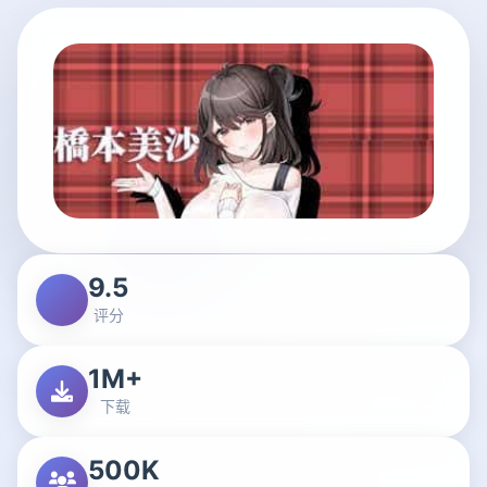
9.5
评分
1M+
下载
500K