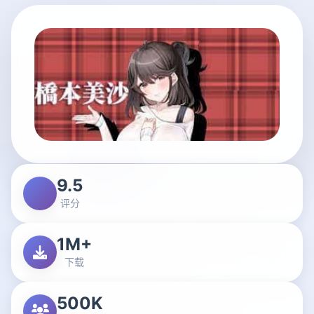
9.5
评分
1M+
下载
500K