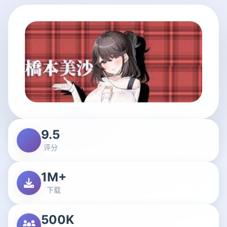
9.5
评分
1M+
下载
500K