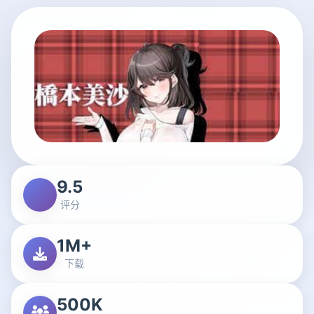
9.5
评分
1M+
下载
500K