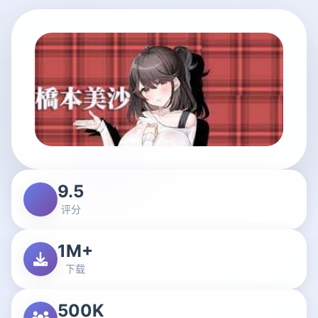
9.5
评分
1M+
下载
500K