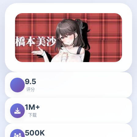
9.5
评分
1M+
下载
500K