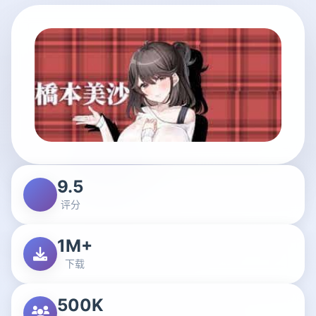
9.5
评分
1M+
下载
500K