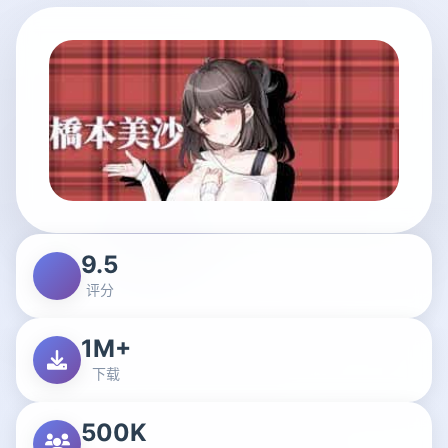
9.5
评分
1M+
下载
500K