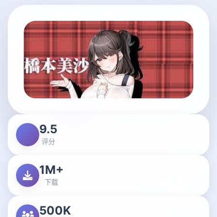
9.5
评分
1M+
下载
500K