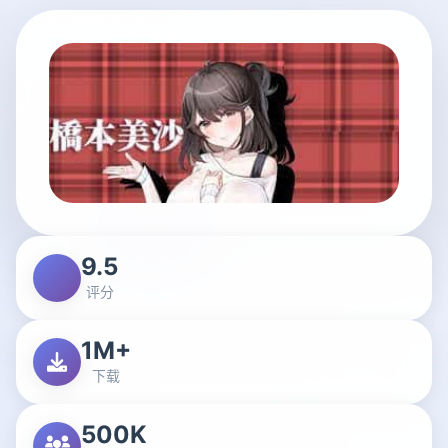
9.5
评分
1M+
下载
500K