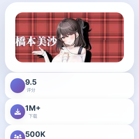
9.5
评分
1M+
下载
500K