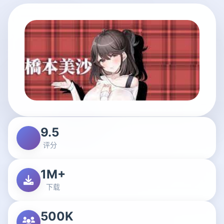
9.5
评分
1M+
下载
500K