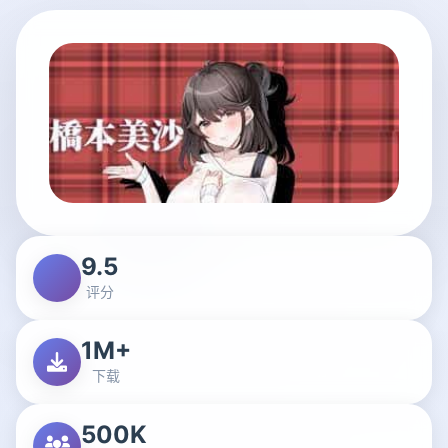
9.5
评分
1M+
下载
500K