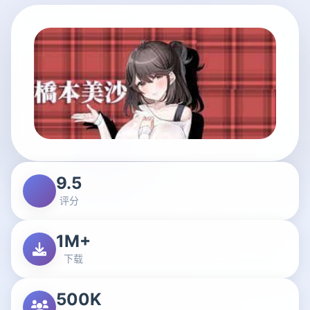
9.5
评分
1M+
下载
500K