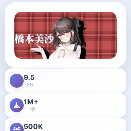
9.5
评分
1M+
下载
500K