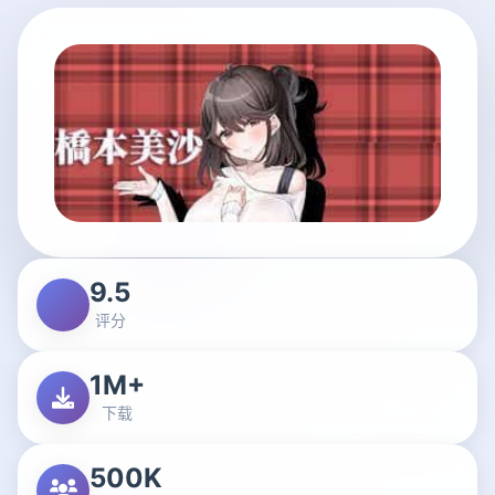
9.5
评分
1M+
下载
500K