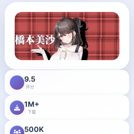
9.5
评分
1M+
下载
500K