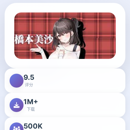
9.5
评分
1M+
下载
500K