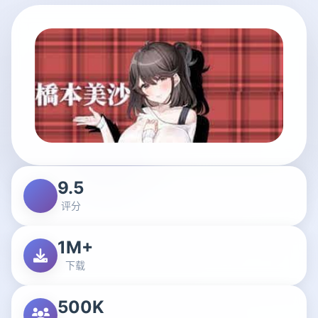
9.5
评分
1M+
下载
500K