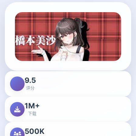
9.5
评分
1M+
下载
500K