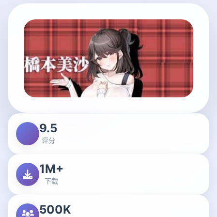
9.5
评分
1M+
下载
500K