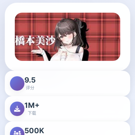
9.5
评分
1M+
下载
500K