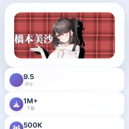
9.5
评分
1M+
下载
500K