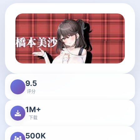
9.5
评分
1M+
下载
500K