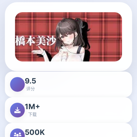
9.5
评分
1M+
下载
500K