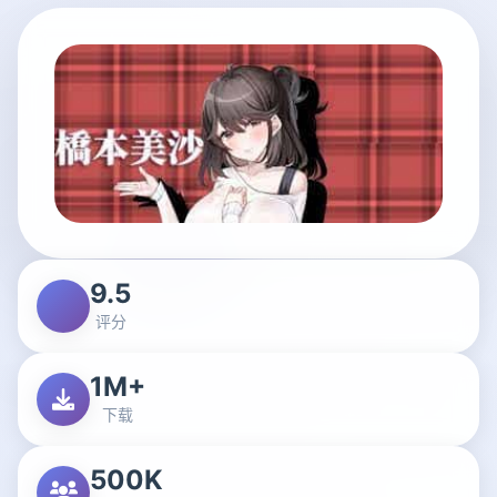
9.5
评分
1M+
下载
500K