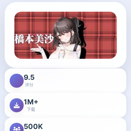
9.5
评分
1M+
下载
500K