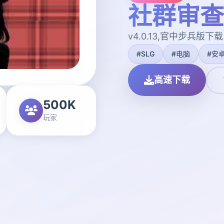
社群审查
v4.0.13,官中步兵版下载
#SLG
#电脑
#安
高速下载
500K
玩家