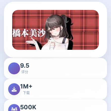
9.5
评分
1M+
下载
500K