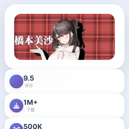
9.5
评分
1M+
下载
500K