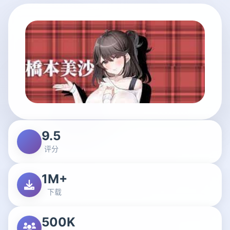
9.5
评分
1M+
下载
500K