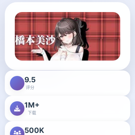
9.5
评分
1M+
下载
500K