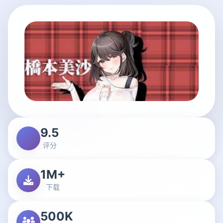
9.5
评分
1M+
下载
500K