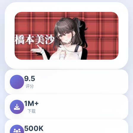
9.5
评分
1M+
下载
500K