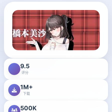
9.5
评分
1M+
下载
500K