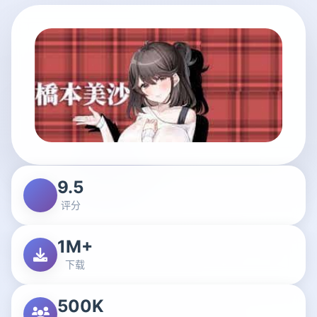
9.5
评分
1M+
下载
500K