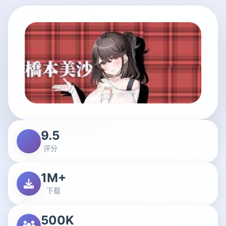
9.5
评分
1M+
下载
500K