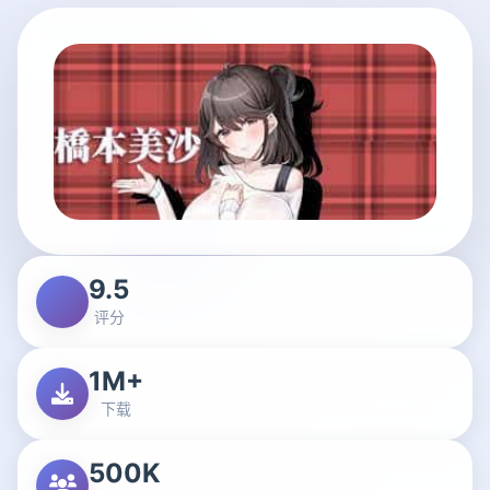
9.5
评分
1M+
下载
500K