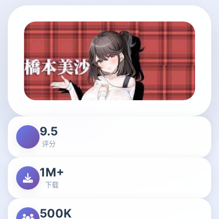
9.5
评分
1M+
下载
500K