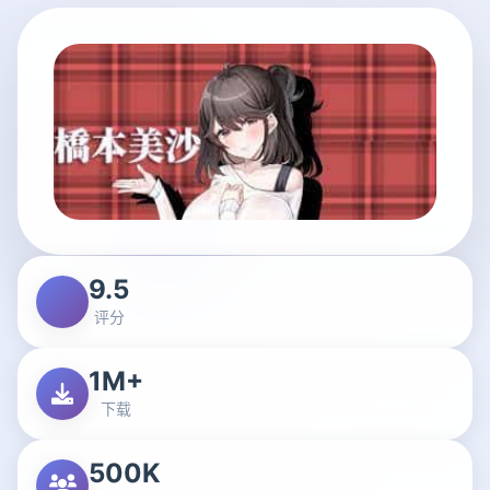
9.5
评分
1M+
下载
500K