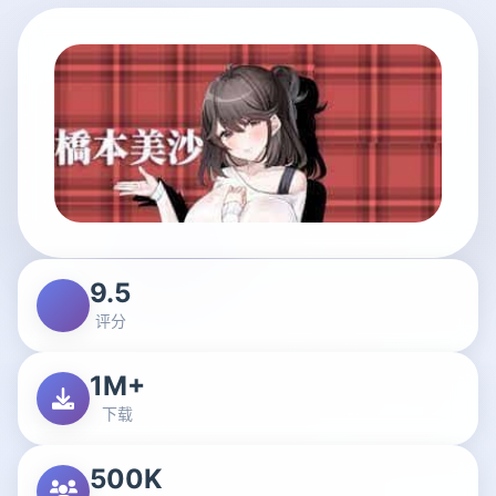
9.5
评分
1M+
下载
500K