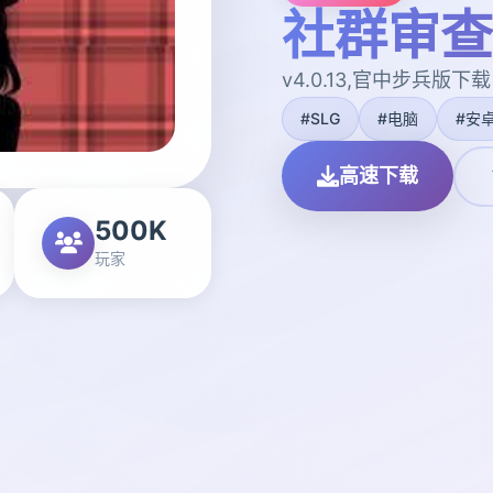
社群审查
v4.0.13,官中步兵版下载
#SLG
#电脑
#安
高速下载
500K
玩家