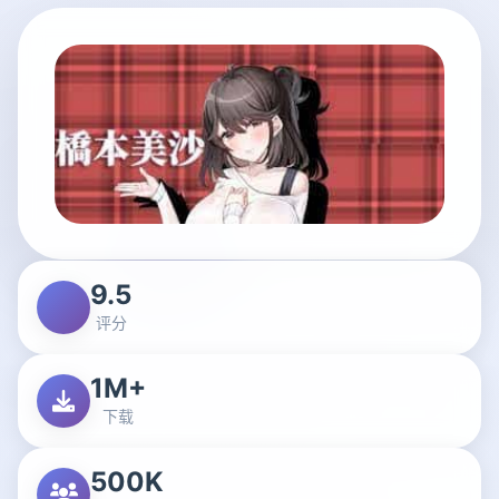
9.5
评分
1M+
下载
500K