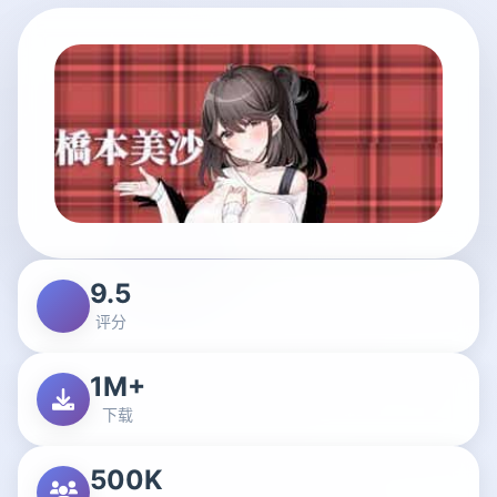
9.5
评分
1M+
下载
500K