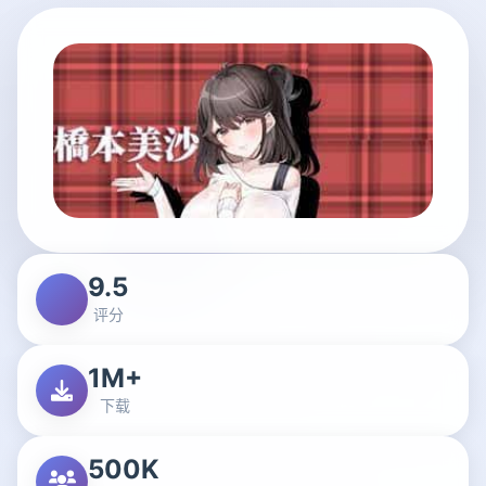
9.5
评分
1M+
下载
500K