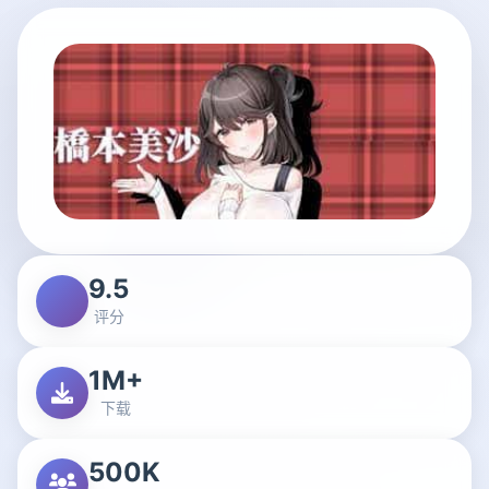
9.5
评分
1M+
下载
500K