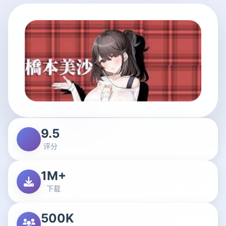
9.5
评分
1M+
下载
500K