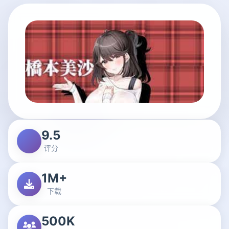
9.5
评分
1M+
下载
500K