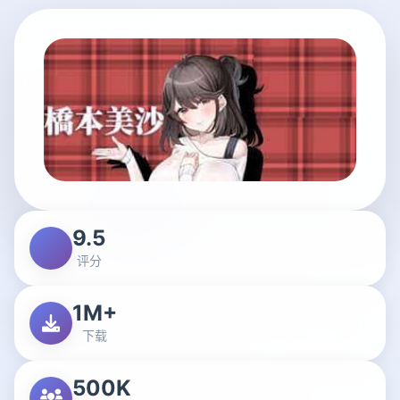
9.5
评分
1M+
下载
500K