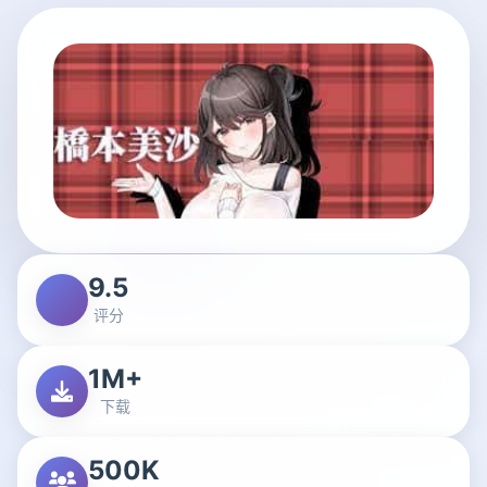
9.5
评分
1M+
下载
500K